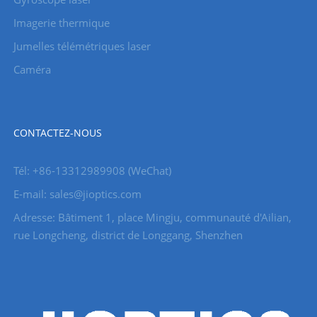
Imagerie thermique
Jumelles télémétriques laser
Caméra
CONTACTEZ-NOUS
Tél: +86-13312989908 (WeChat)
E-mail: sales@jioptics.com
Adresse: Bâtiment 1, place Mingju, communauté d'Ailian,
rue Longcheng, district de Longgang, Shenzhen