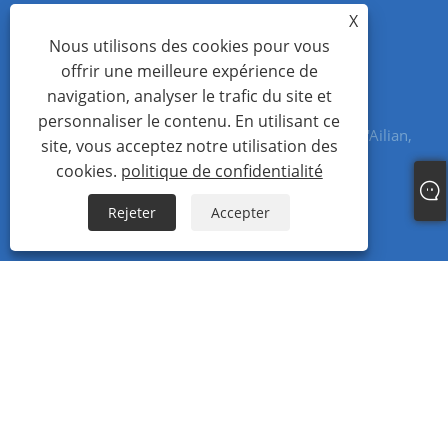
CONTACTEZ-NOUS
X
Nous utilisons des cookies pour vous
Tél: +86-13312989908 (WeChat)
offrir une meilleure expérience de
navigation, analyser le trafic du site et
E-mail: sales@jioptics.com
personnaliser le contenu. En utilisant ce
Adresse: Bâtiment 1, place Mingju, communauté d'Ailian,
site, vous acceptez notre utilisation des
rue Longcheng, district de Longgang, Shenzhen
cookies.
politique de confidentialité
Rejeter
Accepter
Copyright © 2022 Shenzhen Jioptics Technology Co., Ltd - Module