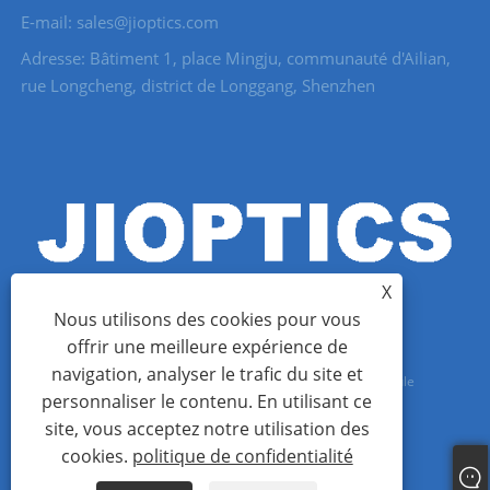
E-mail: sales@jioptics.com
Adresse: Bâtiment 1, place Mingju, communauté d'Ailian,
rue Longcheng, district de Longgang, Shenzhen
X
Nous utilisons des cookies pour vous
offrir une meilleure expérience de
navigation, analyser le trafic du site et
Copyright © 2022 Shenzhen Jioptics Technology Co., Ltd - Module
personnaliser le contenu. En utilisant ce
télémètre laser, caméra Zoom MWIR - Tous droits réservés.
site, vous acceptez notre utilisation des
cookies.
politique de confidentialité
Links
Sitemap
RSS
XML