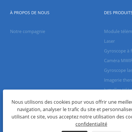
À PROPOS DE NOUS
DES PRODUIT
Notre compagnie
Module télémè
Laser
Gyroscope à f
Caméra MWI
Gyroscope la
Imagerie the
Jumelles télé
Caméra
Nous utilisons des cookies pour vous offrir une meill
navigation, analyser le trafic du site et personnalise
utilisant ce site, vous acceptez notre utilisation des co
Copyright © 2022 Shenzhen Jioptics Technology Co., Ltd - Mod
confidentialité