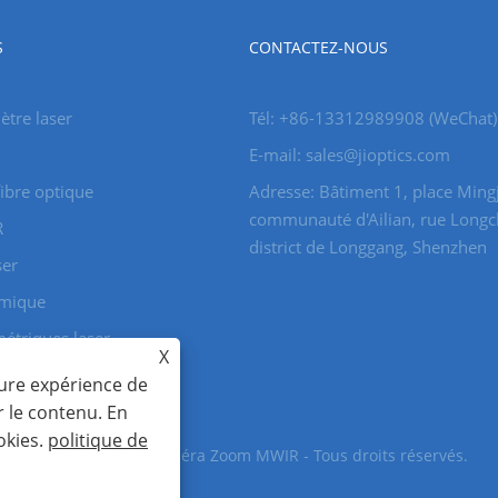
S
CONTACTEZ-NOUS
tre laser
Tél: +86-13312989908 (WeChat)
E-mail: sales@jioptics.com
ibre optique
Adresse: Bâtiment 1, place Ming
communauté d'Ailian, rue Longc
R
district de Longgang, Shenzhen
ser
rmique
métriques laser
X
eure expérience de
r le contenu. En
okies.
politique de
ule télémètre laser, caméra Zoom MWIR - Tous droits réservés.