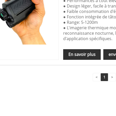
● Performances à coût élevé
● Design léger, facile à tra
● Faible consommation d'én
● Fonction intégrée de tât
● Range: 5-1200m
● L'imagerie thermique mon
reconnaissance nocturne, la
d'application spécifiques.
En savoir plus
env
<
1
>