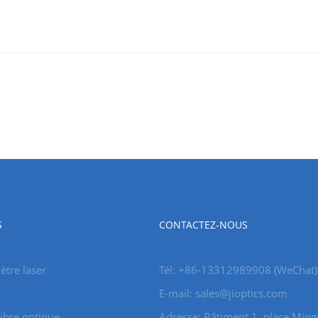
S
CONTACTEZ-NOUS
tre laser
Tél: +86-13312989908 (WeChat)
E-mail: sales@jioptics.com
ibre optique
Adresse: Bâtiment 1, place Ming