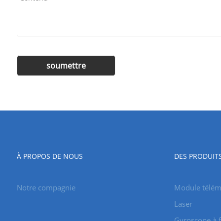
À PROPOS DE NOUS
DES PRODUIT
Notre compagnie
Module télémè
Laser
Gyroscope à f