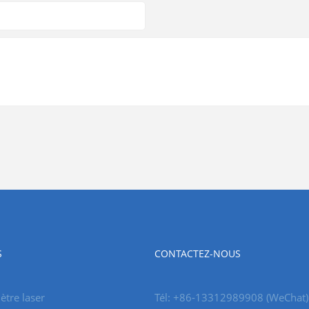
S
CONTACTEZ-NOUS
tre laser
Tél: +86-13312989908 (WeChat)