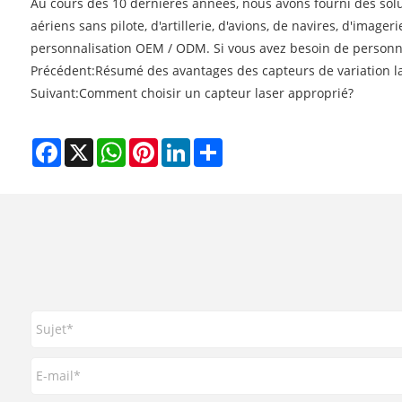
Au cours des 10 dernières années, nous avons fourni des solut
aériens sans pilote, d'artillerie, d'avions, de navires, d'imag
personnalisation OEM / ODM. Si vous avez besoin de personnal
Précédent:
Résumé des avantages des capteurs de variation l
Suivant:
Comment choisir un capteur laser approprié?
Facebook
X
WhatsApp
Pinterest
LinkedIn
Share