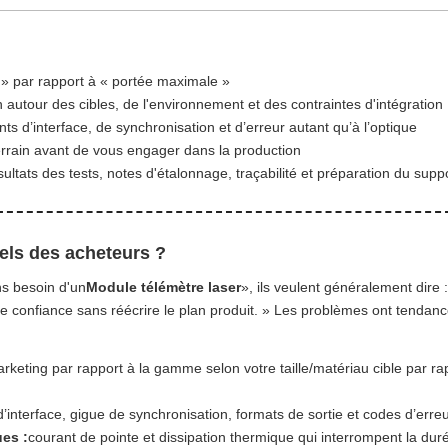
le » par rapport à « portée maximale »
 autour des cibles, de l'environnement et des contraintes d'intégration
s d’interface, de synchronisation et d’erreur autant qu’à l’optique
errain avant de vous engager dans la production
tats des tests, notes d'étalonnage, traçabilité et préparation du supp
els des acheteurs ?
s besoin d'un
Module télémètre laser
», ils veulent généralement dir
e confiance sans réécrire le plan produit. » Les problèmes ont tendan
eting par rapport à la gamme selon votre taille/matériau cible par ra
’interface, gigue de synchronisation, formats de sortie et codes d’erreur
ues :
courant de pointe et dissipation thermique qui interrompent la dur