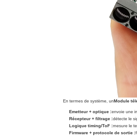
En termes de système, un
Module tél
Emetteur + optique :
envoie une im
Récepteur + filtrage :
détecte le si
Logique timing/ToF :
mesure le te
Firmware + protocole de sortie :