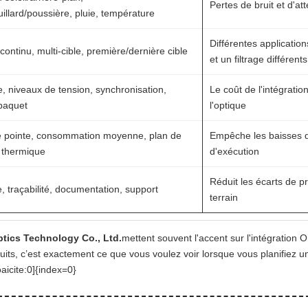
Pertes de bruit et d'at
illard/poussière, pluie, température
Différentes applicati
ontinu, multi-cible, première/dernière cible
et un filtrage différents
, niveaux de tension, synchronisation,
Le coût de l'intégratio
paquet
l'optique
e pointe, consommation moyenne, plan de
Empêche les baisses de
n thermique
d'exécution
Réduit les écarts de pr
, traçabilité, documentation, support
terrain
tics Technology Co., Ltd.
mettent souvent l'accent sur l'intégration 
ts, c’est exactement ce que vous voulez voir lorsque vous planifiez une
aicite:0]{index=0}