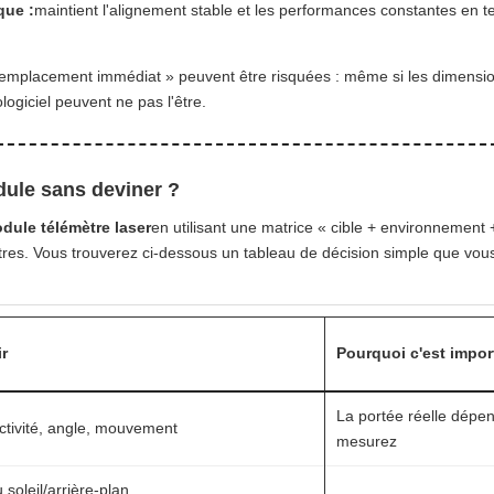
que :
maintient l'alignement stable et les performances constantes en t
 remplacement immédiat » peuvent être risquées : même si les dimensi
logiciel peuvent ne pas l'être.
ule sans deviner ?
dule télémètre laser
en utilisant une matrice « cible + environnement +
tres. Vous trouverez ci-dessous un tableau de décision simple que vo
ir
Pourquoi c'est impor
La portée réelle dépe
lectivité, angle, mouvement
mesurez
soleil/arrière-plan,