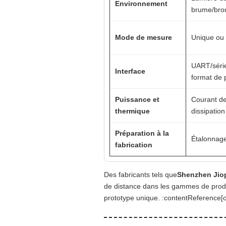
Environnement
brume/brou
Mode de mesure
Unique ou c
UART/série
Interface
format de 
Puissance et
Courant d
thermique
dissipatio
Préparation à la
Étalonnage
fabrication
Des fabricants tels que
Shenzhen Jiop
de distance dans les gammes de produi
prototype unique. :contentReference[o