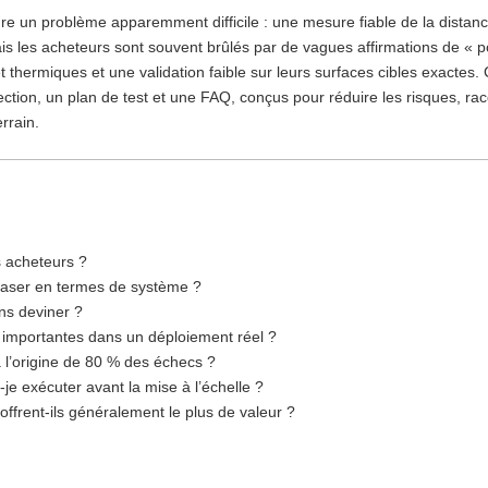
re un problème apparemment difficile : une mesure fiable de la distance
 les acheteurs sont souvent brûlés par de vagues affirmations de « por
t thermiques et une validation faible sur leurs surfaces cibles exactes. 
lection, un plan de test et une FAQ, conçus pour réduire les risques, r
rrain.
s acheteurs ?
laser en termes de système ?
ns deviner ?
us importantes dans un déploiement réel ?
à l’origine de 80 % des échecs ?
-je exécuter avant la mise à l’échelle ?
ffrent-ils généralement le plus de valeur ?