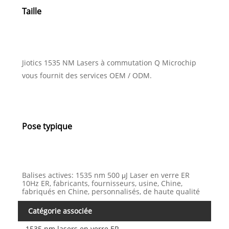
Taille
Jiotics 1535 NM Lasers à commutation Q Microchip
vous fournit des services OEM / ODM.
Pose typique
Balises actives: 1535 nm 500 μJ Laser en verre ER
10Hz ER, fabricants, fournisseurs, usine, Chine,
fabriqués en Chine, personnalisés, de haute qualité
Catégorie associée
1535 nm lasers en verre ER