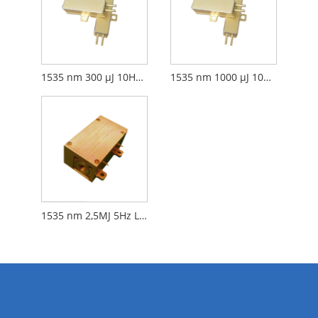
1535 nm 300 µJ 10Hz est laser en verre
1535 nm 1000 µJ 10Hz est le laser en verre
1535 nm 2,5MJ 5Hz Laser en verre ER de haute énergie