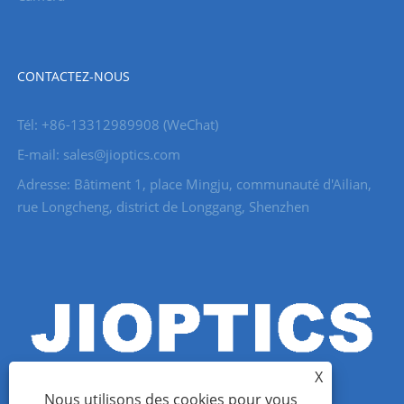
CONTACTEZ-NOUS
Tél: +86-13312989908 (WeChat)
E-mail: sales@jioptics.com
Adresse: Bâtiment 1, place Mingju, communauté d'Ailian,
rue Longcheng, district de Longgang, Shenzhen
X
Nous utilisons des cookies pour vous