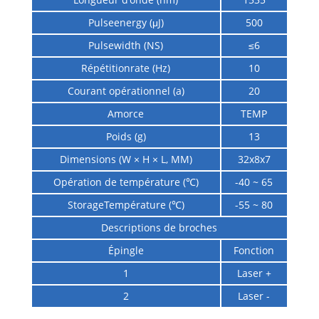
Pulseenergy (μJ)
500
Pulsewidth (NS)
≤6
Répétitionrate (Hz)
10
Courant opérationnel (a)
20
Amorce
TEMP
Poids (g)
13
Dimensions (W × H × L, MM)
32x8x7
Opération de température (℃)
-40 ~ 65
StorageTempérature (℃)
-55 ~ 80
Descriptions de broches
Épingle
Fonction
1
Laser +
2
Laser -