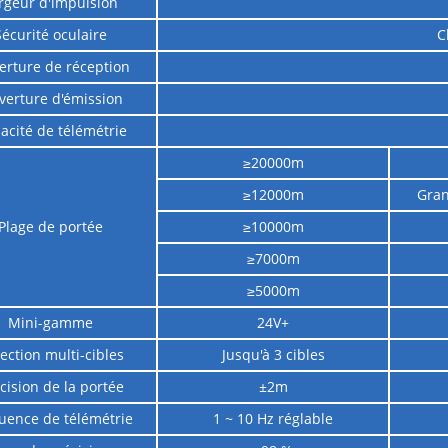
rgeur d'impulsion
Sécurité oculaire
C
erture de réception
verture d'émission
acité de télémétrie
≥20000m
≥12000m
Gran
Plage de portée
≥10000m
≥7000m
≥5000m
Mini-gamme
24V+
ection multi-cibles
Jusqu'à 3 cibles
cision de la portée
±2m
uence de télémétrie
1 ~ 10 Hz réglable