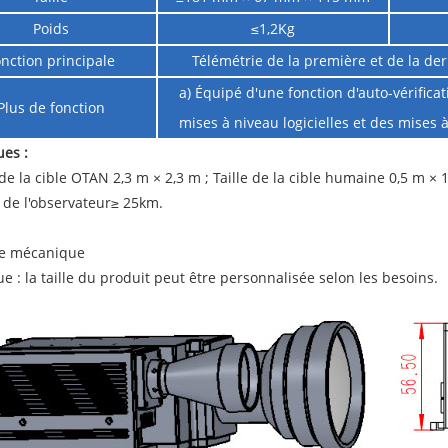
Poids
≤1,2Kg
nction principale
Télémétrie de la première et de la dern
a) Équipé d'une fonction d'auto-vérificat
Plus de fonction
mises à niveau logicielles et des mises
es :
 de la cible OTAN 2,3 m × 2,3 m ; Taille de la cible humaine 0,5 m × 1,
té de l'observateur≥ 25km.
re mécanique
 : la taille du produit peut être personnalisée selon les besoins.