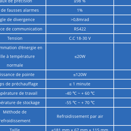
aux de précision
≥98 %
 de fausses alarmes
1%
gle de divergence
>0,8mrad
ace de communication
RS422
Tension
C.C 18-30 V
mmation d'énergie en
ille à température
≤20W
normale
issance de pointe
≤120W
ps de préchauffage
≤ 1 minute
pérature de travail
-40 ℃ ~ + 60 ℃
érature de stockage
-55 ℃ ~ + 70 ℃
Méthode de
Refroidissement par air
refroidissement
Taille
≤181 mm × 67 mm × 115 mm