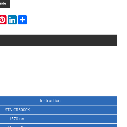
ande
hatsApp
Pinterest
LinkedIn
Share
Instruction
STA-CR5000X
1570 nm