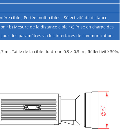
ière cible ; Portée multi-cibles ; Sélectivité de distance ;
ion ; b) Mesure de la distance cible ; c) Prise en charge des
 à jour des paramètres via les interfaces de communication.
7 m ; Taille de la cible du drone 0,3 × 0,3 m ; Réflectivité 30%,