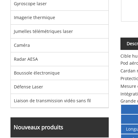
Gyroscope laser
Imagerie thermique
Jumelles télémétriques laser
Descr
Caméra
Cible h
Radar AESA
Pod aér
Cardan 
Boussole électronique
Protecti
Mesure 
Défense Laser
Intégrat
Liaison de transmission vidéo sans fil
Grande ci
Nouveaux produits
Longu