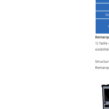
Fo
Remarqu
1) Taille
visibili
Structu
Remarque