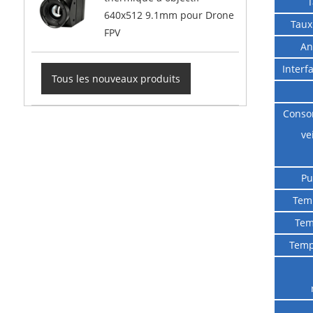
T
640x512 9.1mm pour Drone
Taux
FPV
An
Interf
Tous les nouveaux produits
Conso
ve
Pu
Tem
Tem
Temp