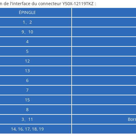
on de l'interface du connecteur Y50X-12119TKZ :
ÉPINGLE
1、2
9、10
4
5
12
13
6
7
15
8
3、11
Born
14, 16, 17, 18, 19