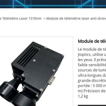
e Télémètre Laser 1570nm
> Module de télémétrie laser anti-dr
Module de tél
Le module de té
Jioptics, utili
les yeux. Il pr
faible sensibili
sources de lumi
ultra-longues d
grande discrétio
portée : 5 000 m
m) Précision de
1,2 kg