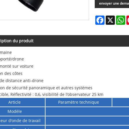
envoyer une dem
Facebook
X
W
iption du produit
umaine
oporté/drone
monté sur voiture
on des côtes
de distance anti-drone
ion de sécurité panoramique et autres systèmes
ble, Réflectivité : 0,6, visibilité de l'observateur 25 km
Article
Paramètre technique
Modèle
eur d'onde de travail