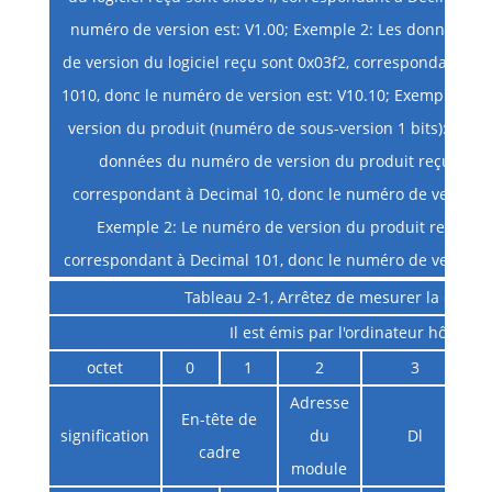
numéro de version est: V1.00; Exemple 2: Les données 
de version du logiciel reçu sont 0x03f2, correspondant à l
1010, donc le numéro de version est: V10.10; Exemple de
version du produit (numéro de sous-version 1 bits): Exem
données du numéro de version du produit reçu sont 
correspondant à Decimal 10, donc le numéro de version e
Exemple 2: Le numéro de version du produit reçu est
correspondant à Decimal 101, donc le numéro de version e
Tableau 2-1, Arrêtez de mesurer la distan
Il est émis par l'ordinateur hôte
octet
0
1
2
3
Adresse
En-tête de
signification
du
Dl
i
cadre
module