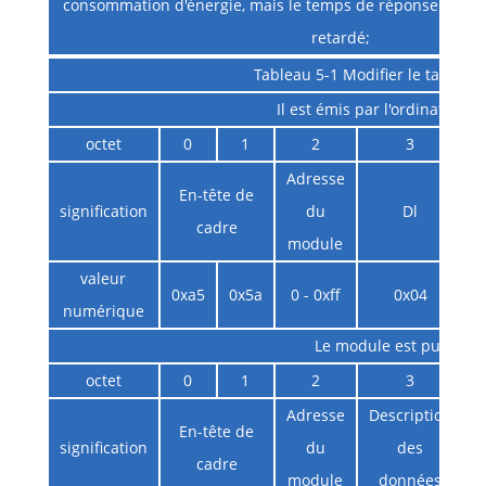
consommation d'énergie, mais le temps de réponse de varia
retardé;
Tableau 5-1 Modifier le taux de
Il est émis par l'ordinateur h
octet
0
1
2
3
Adresse
En-tête de
signification
du
Dl
i
cadre
module
valeur
0xa5
0x5a
0 - 0xff
0x04
numérique
Le module est publié
octet
0
1
2
3
Adresse
Description
En-tête de
signification
du
des
cadre
module
données