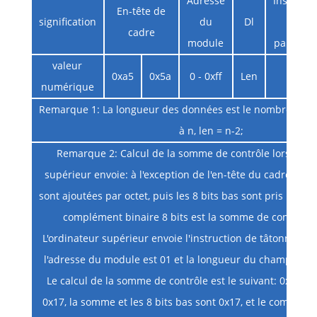
Adresse
Instructi
En-tête de
signification
du
Dl
et
cadre
module
paramèt
valeur
0xa5
0x5a
0 - 0xff
Len
numérique
Remarque 1: La longueur des données est le nombre d'octet
à n, len = n-2;
Remarque 2: Calcul de la somme de contrôle lorsque l
supérieur envoie: à l'exception de l'en-tête du cadre, d'a
sont ajoutées par octet, puis les 8 bits bas sont pris pour c
complément binaire 8 bits est la somme de contrôle;
L'ordinateur supérieur envoie l'instruction de tâtonnerie 
l'adresse du module est 01 et la longueur du champ de d
Le calcul de la somme de contrôle est le suivant: 0x01 + 
0x17, la somme et les 8 bits bas sont 0x17, et le complém