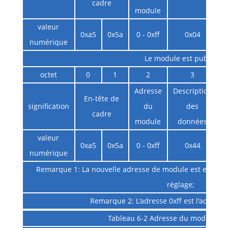
cadre
module
valeur
0xa5
0x5a
0 - 0xff
0x04
numérique
Le module est publié
octet
0
1
2
3
Adresse
Description
En-tête de
signification
du
des
cadre
module
données
valeur
0xa5
0x5a
0 - 0xff
0x44
numérique
Remarque 1: La nouvelle adresse de module est en vig
réglage;
Remarque 2: L'adresse 0xff est l'adresse 
Tableau 6-2 Adresse du module de 