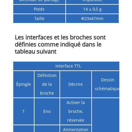
Poids
14 ± 0,5 g
Taille
Φ23x47mm
Les interfaces et les broches sont
définies comme indiqué dans le
tableau suivant
Interface TTL
Définition
Dessin
Épingle
de la
Décrire
schématique
broche
Activer la
1
Eno
broche,
réservée
Alimentation