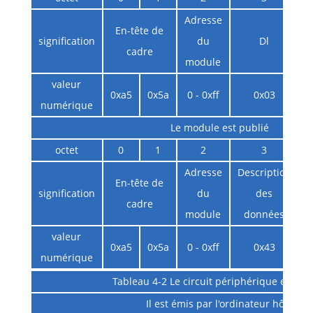
Adresse
En-tête de
signification
du
Dl
i
cadre
module
valeur
0xa5
0x5a
0 - 0xff
0x03
numérique
Le module est publié
octet
0
1
2
3
Adresse
Description
En-tête de
signification
du
des
cadre
module
données
d
valeur
0xa5
0x5a
0 - 0xff
0x43
numérique
Tableau 4-2 Le circuit périphérique est ouv
Il est émis par l'ordinateur hôte