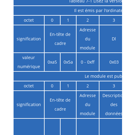
Tableau 7-1 Lisez la version logic
Il est émis par l'ordinateur hô
octet
0
1
2
3
Adresse
En-tête de
signification
du
Dl
i
cadre
module
valeur
0xa5
0x5a
0 - 0xff
0x03
numérique
Le module est publié
octet
0
1
2
3
Adresse
Description
En-tête de
signification
du
des
cadre
module
données