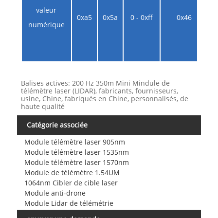
valeur
0xa5
0x5a
0 - 0xff
0x46
numérique
Balises actives: 200 Hz 350m Mini Mindule de
télémètre laser (LIDAR), fabricants, fournisseurs,
usine, Chine, fabriqués en Chine, personnalisés, de
haute qualité
Catégorie associée
Module télémètre laser 905nm
Module télémètre laser 1535nm
Module télémètre laser 1570nm
Module de télémètre 1.54UM
1064nm Cibler de cible laser
Module anti-drone
Module Lidar de télémétrie