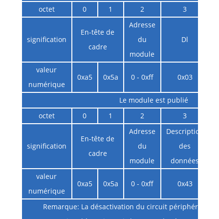
octet
0
1
2
3
Adresse
En-tête de
signification
du
Dl
i
cadre
module
valeur
0xa5
0x5a
0 - 0xff
0x03
numérique
Le module est publié
octet
0
1
2
3
Adresse
Description
En-tête de
signification
du
des
cadre
module
données
d
valeur
0xa5
0x5a
0 - 0xff
0x43
numérique
Remarque: La désactivation du circuit périphérique p