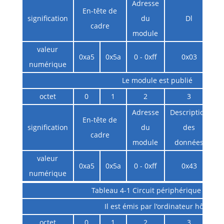
Adresse
En-tête de
signification
du
Dl
i
cadre
module
valeur
0xa5
0x5a
0 - 0xff
0x03
numérique
Le module est publié
octet
0
1
2
3
Adresse
Description
En-tête de
signification
du
des
cadre
module
données
d
valeur
0xa5
0x5a
0 - 0xff
0x43
numérique
Tableau 4-1 Circuit périphérique éteint
Il est émis par l'ordinateur hôte
octet
0
1
2
3