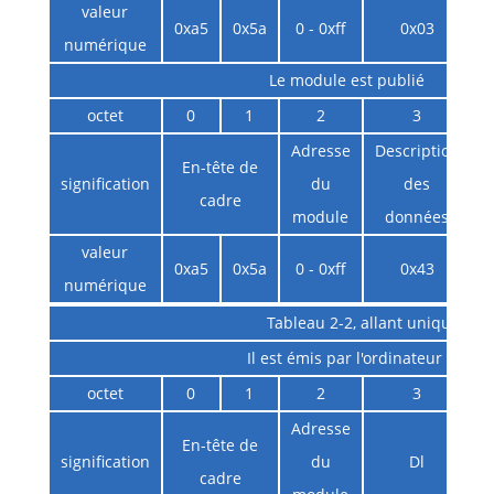
valeur
0xa5
0x5a
0 - 0xff
0x03
numérique
Le module est publié
octet
0
1
2
3
Adresse
Description
En-tête de
signification
du
des
cadre
module
données
d
valeur
0xa5
0x5a
0 - 0xff
0x43
numérique
Tableau 2-2, allant unique
Il est émis par l'ordinateur hôte
octet
0
1
2
3
Adresse
En-tête de
signification
du
Dl
i
cadre