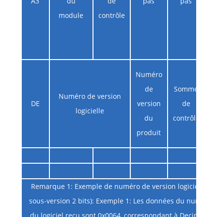
A3
du
de
pas
pas
mo
module
contrôle
a
Numéro
de
Somme
Numéro de version
l
DE
version
de
logicielle
n
du
contrôle
produit
Remarque 1: Exemple de numéro de version logicielle (
sous-version 2 bits): Exemple 1: Les données du numéro 
du logiciel reçu sont 0x0064, correspondant à Decimal 10