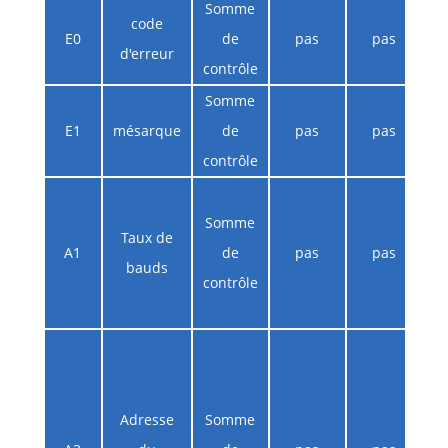
Somme
code
E0
de
pas
pas
d'erreur
contrôle
Somme
E1
mésarque
de
pas
pas
contrôle
d
R
Somme
Taux de
A1
de
pas
pas
mo
bauds
contrôle
d
ré
l
Adresse
Somme