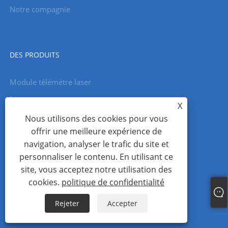
Notre compagnie
DES PRODUITS
Module télémètre laser
Laser
X
Gyroscope à fibre optique
Nous utilisons des cookies pour vous
offrir une meilleure expérience de
Caméra MWIR
navigation, analyser le trafic du site et
Gyroscope laser
personnaliser le contenu. En utilisant ce
Imagerie thermique
site, vous acceptez notre utilisation des
cookies.
politique de confidentialité
Jumelles télémétriques laser
Caméra
Rejeter
Accepter