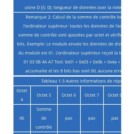
usine D [5: 0]: longueur de données (voir la note 1 dan
Remarque 2: Calcul de la somme de contrôle lors de l
l'ordinateur supérieur: toutes les données de l'adress
somme de contrôle sont ajoutées par octet et vérifiées Ad
bits. Exemple: Le module envoie les données de distance 0
du module est 01. L'ordinateur supérieur reçoit la trame
01 03 0B 4A A7 Test: 0x01 + 0x03 + 0x0b + 0x4a + 0xa7 
accumulée et les 8 bits bas sont 00, aucune erreur ne 
Tableau 1-3 Autres informations de réponse
Octet
Octet 5
Octet 6
Octet 7
Octet 8
4
Somme
06
de
pas
pas
pas
contrôle