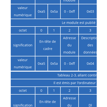
module
valeur
0xa5
0x5a
0 - 0xff
0x03
numérique
Le module est publié
octet
0
1
2
3
Adresse
Description
En-tête de
D
signification
du
des
cadre
module
données
valeur
0xa5
0x5a
0 - 0xff
0x04
numérique
Tableau 2-3, allant continu
Il est émis par l'ordinateur hôte
octet
0
1
2
3
Adresse
En-tête de
signification
du
Dl
i