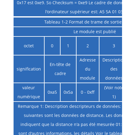
0x17 est 0xe9. So Checksum = 0xe9 Le cadre de données r
l'ordinateur supérieur est: A5 5A 01 03 13 E9
Tableau 1-2 Format de trame de sortie du m
Le module est publié
octet
0
1
2
3
Adresse
Description
En-tête de
signification
du
des
cadre
module
données
d
valeur
(Voir note
0xa5
0x5a
0 - 0xff
numérique
1)
Remarque 1: Description descripteurs de données: D [7: 6
suivantes sont les données de distance. Les données d
indiquent que la distance n'a pas été mesurée 01: Les 
sont d'autres informations, les détails Voir le tableau 1-3;