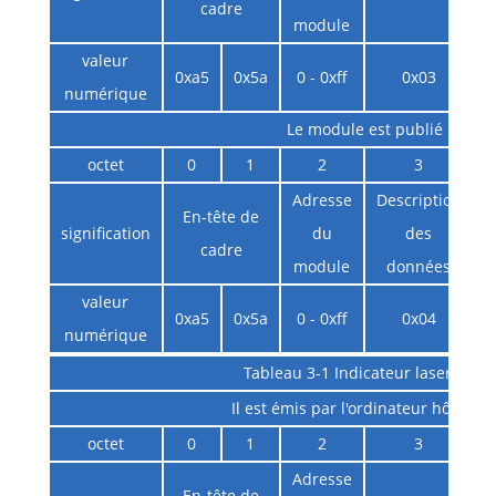
cadre
module
valeur
0xa5
0x5a
0 - 0xff
0x03
numérique
Le module est publié
octet
0
1
2
3
Adresse
Description
En-tête de
D
signification
du
des
cadre
module
données
valeur
0xa5
0x5a
0 - 0xff
0x04
numérique
Tableau 3-1 Indicateur laser
Il est émis par l'ordinateur hôte
octet
0
1
2
3
Adresse
En-tête de