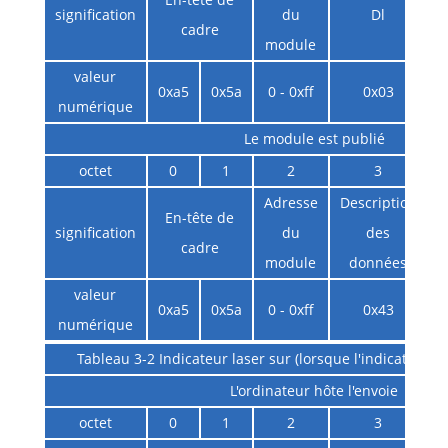
signification
du
Dl
i
cadre
module
valeur
0xa5
0x5a
0 - 0xff
0x03
numérique
Le module est publié
octet
0
1
2
3
Adresse
Description
En-tête de
signification
du
des
cadre
module
données
d
valeur
0xa5
0x5a
0 - 0xff
0x43
numérique
Tableau 3-2 Indicateur laser sur (lorsque l'indicateur la
L'ordinateur hôte l'envoie
octet
0
1
2
3