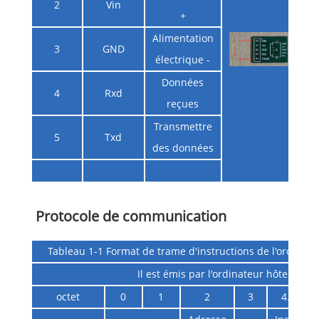
2
Vin
+
Alimentation
3
GND
électrique -
Données
4
Rxd
reçues
Transmettre
5
Txd
des données
Protocole de communication
Tableau 1-1 Format de trame d'instructions de l'ordinat
Il est émis par l'ordinateur hôte
octet
0
1
2
3
4… (n - 