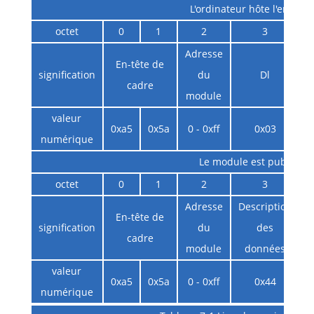
L'ordinateur hôte l'envoie
octet
0
1
2
3
Adresse
En-tête de
signification
du
Dl
i
cadre
module
valeur
0xa5
0x5a
0 - 0xff
0x03
numérique
Le module est publié
octet
0
1
2
3
Adresse
Description
En-tête de
signification
du
des
cadre
module
données
valeur
0xa5
0x5a
0 - 0xff
0x44
numérique