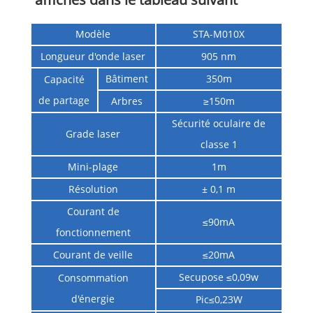
Modèle
STA-M010X
Longueur d'onde laser
905 nm
Bâtiment
350m
Capacité
de partage
Arbres
≥150m
Sécurité oculaire de
Grade laser
classe 1
Mini-plage
1m
Résolution
± 0,1 m
Courant de
≤90mA
fonctionnement
Courant de veille
≤20mA
Secupose ≤0,09w
Consommation
d'énergie
Pic≤0,23W