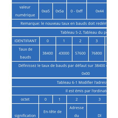
valeur
0xa5
0x5a
0 - 0xff
0x44
numérique
Remarque: le nouveau taux en bauds doit redémarrer le
Tableau 5-2, Tableau du port
IDENTIFIANT
0
1
2
3
4
Taux de
38400
43000
57600
76800
1152
bauds
Définissez le taux de bauds par défaut sur 38400 et l'a
0x00
Tableau 6-1 Modifier l'adresse du
Il est émis par l'ordinateur hô
octet
0
1
2
3
Adresse
En-tête de
signification
du
Dl
i