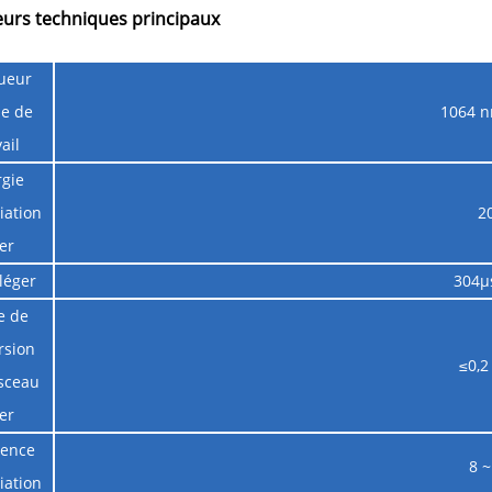
eurs techniques principaux
ueur
de de
1064 n
ail
rgie
iation
2
er
léger
304µ
e de
rsion
≤0,2
isceau
er
uence
8 
iation