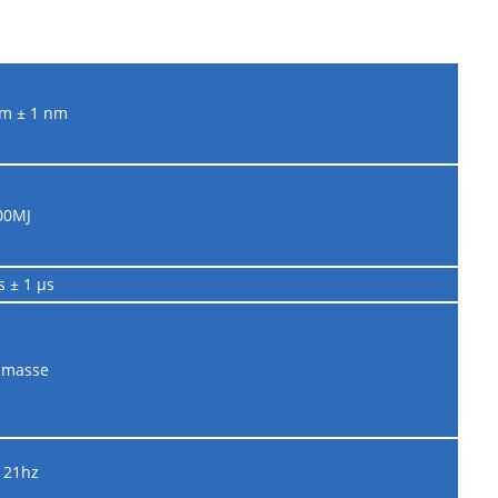
m ± 1 nm
00MJ
s ± 1 µs
 masse
~ 21hz