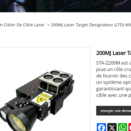
 Cibler De Cible Laser
> 200MJ Laser Target Designateur (LTD) WI
200MJ Laser T
STA-Z200M est u
joue un rôle cr
de fournir des c
un système opti
garantissant qu
cible avec une 
envoyer une dem
Facebook
X
W