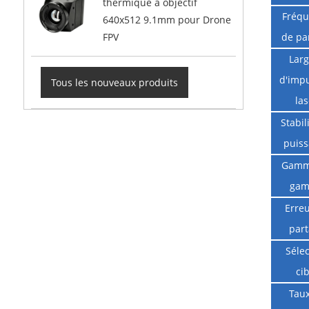
thermique à objectif
Fréq
640x512 9.1mm pour Drone
de pa
FPV
Lar
d'imp
Tous les nouveaux produits
las
Stabil
puis
Gamm
ga
Erre
par
Sélec
cib
Tau