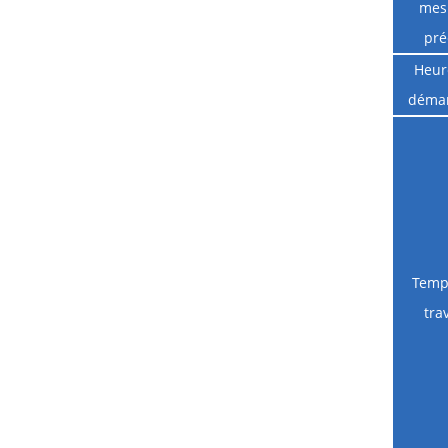
mes
pré
Heur
déma
Temp
trav