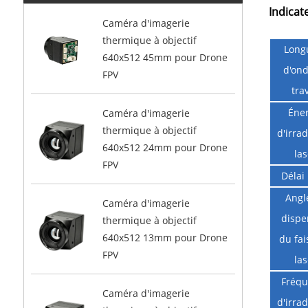
Indicat
Caméra d'imagerie
thermique à objectif
Long
640x512 45mm pour Drone
d'on
FPV
trav
Éne
Caméra d'imagerie
thermique à objectif
d'irrad
640x512 24mm pour Drone
las
FPV
Délai 
Angl
Caméra d'imagerie
dispe
thermique à objectif
640x512 13mm pour Drone
du fa
FPV
las
Fréq
Caméra d'imagerie
d'irrad