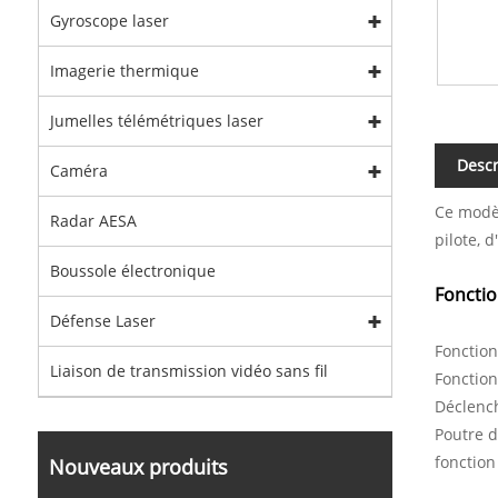
Gyroscope laser
Imagerie thermique
Jumelles télémétriques laser
Descr
Caméra
Ce modèl
Radar AESA
pilote, 
Boussole électronique
Fonctio
Défense Laser
Fonction
Liaison de transmission vidéo sans fil
Fonction
Déclench
Poutre 
fonctio
Nouveaux produits