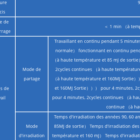
ure
cis
e de
＜ 1 min （à tem
rrage
Travaillant en continu pendant 5 minute
normale） fonctionnant en continu penda
（à haute température et 85 mJ de sortie
Mode de
2cycles continues （à haute température
partage
（à haute température et 160MJ Sortie））
et 160MJ Sortie））） pour 4 minutes, 2c
s de
pour 4 minutes, 2cycles continues （à ha
ail
continue （à ha
Temps d'irradiation des années 90, 60 a
Mode
85MJ de sortie） Temps d'irradiation des
d'irradiation
température et 160 mJ） Temps d'irradiati