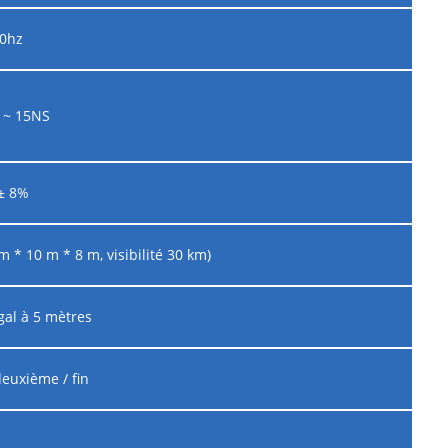
0hz
 ~ 15NS
± 8%
 m * 10 m * 8 m, visibilité 30 km)
gal à 5 mètres
deuxième / fin