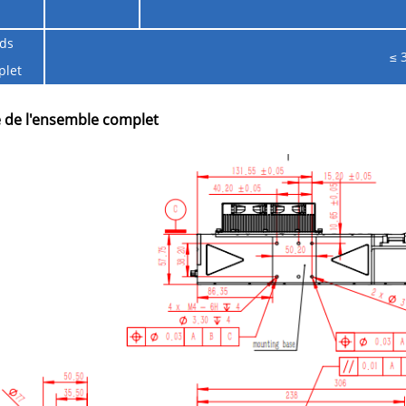
ids
≤ 
plet
 de l'ensemble complet