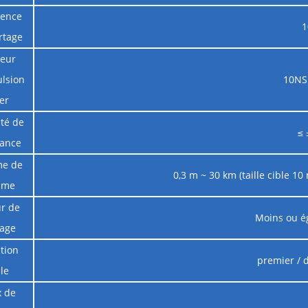
uence
1
rtage
geur
ulsion
10NS
er
ité de
≤ 
sance
e de
0,3 m ~ 30 km (taille cible 10
mme
ur de
Moins ou é
tage
tion
premier / 
le
x de