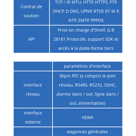
TCP / IP, MTU, HTTP, HTTPS, FTP,
Contrat de
DHCP, D DNS, UPNP, RTSP, RT M P,
soutien
NTP, SMTP, PPPOE
Prise en charge d'Onvif, G B
API
28181 Protocole, support SDK et
accès à la plate-forme tiers
paramètres d'interface
36pin FFC (y compris le port
interface
réseau, RS485, RS232, SDHC,
réseau
alarme dans / out, ligne dans /
out, alimentation)
Interface
HDMI
externe
exigences générales