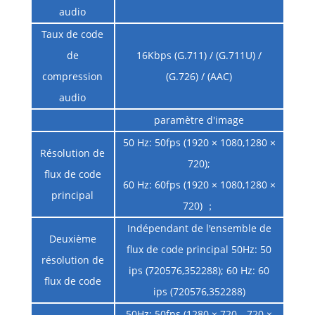
audio
Taux de code
de
16Kbps (G.711) / (G.711U) /
compression
(G.726) / (AAC)
audio
paramètre d'image
50 Hz: 50fps (1920 × 1080,1280 ×
Résolution de
720);
flux de code
60 Hz: 60fps (1920 × 1080,1280 ×
principal
720) ；
Indépendant de l'ensemble de
Deuxième
flux de code principal 50Hz: 50
résolution de
ips (720576,352288); 60 Hz: 60
flux de code
ips (720576,352288)
50Hz: 50fps (1280 × 720，720 ×