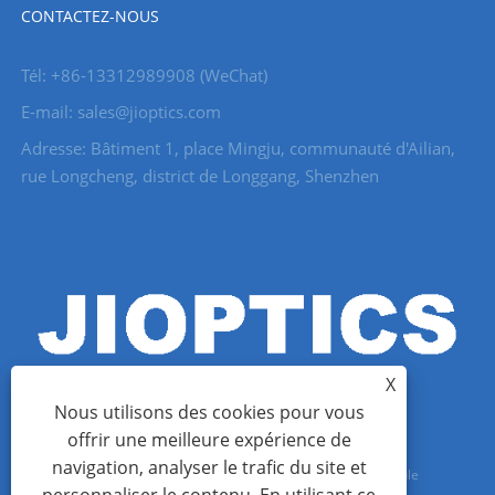
CONTACTEZ-NOUS
Tél: +86-13312989908 (WeChat)
E-mail: sales@jioptics.com
Adresse: Bâtiment 1, place Mingju, communauté d'Ailian,
rue Longcheng, district de Longgang, Shenzhen
X
Nous utilisons des cookies pour vous
offrir une meilleure expérience de
navigation, analyser le trafic du site et
Copyright © 2022 Shenzhen Jioptics Technology Co., Ltd - Module