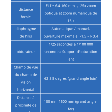
Et f = 6,4-160 mm ， 25x zoom
distance
optique et zoom numérique de
focale
16 x
diaphragme
Automatique / manuel,
de l'iris
ouverture maximale: F1.5 ~ F 3.4
1/25 secondes à 1/100 000
obturateur
secondes; Support d'obturation
lent
Champ de vue
du champ de
62-3,5 degrés (grand angle loin)
vision
horizontal
Distance à
100 mm-1500 mm (grand angle-
proximité de
far)