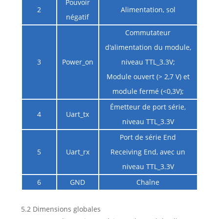
Pouvoir
2
Alimentation, sol
négatif
Commutateur
d'alimentation du module,
3
Power_on
niveau TTL_3.3V;
Module ouvert (> 2,7 V) et
module fermé (<0,3V);
Émetteur de port série,
4
Uart_tx
niveau TTL_3.3V
Port de série End
5
Uart_rx
Receiving End, avec un
niveau TTL_3.3V
6
GND
Chaîne
5.2 Dimensions globales