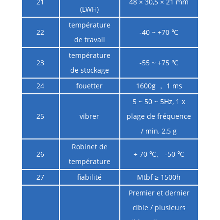
21
48 × 30,5 × 21 mm
(LWH)
température
22
-40 ~ +70 ℃
de travail
température
23
-55 ~ +75 ℃
de stockage
24
fouetter
1600g ， 1 ms
5 ~ 50 ~ 5Hz, 1 x
25
vibrer
plage de fréquence
/ min, 2,5 g
Robinet de
26
+ 70 ℃、 -50 ℃
température
27
fiabilité
Mtbf ≥ 1500h
Premier et dernier
cible / plusieurs