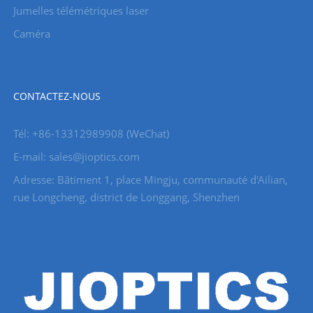
Jumelles télémétriques laser
Caméra
CONTACTEZ-NOUS
Tél: +86-13312989908 (WeChat)
E-mail: sales@jioptics.com
Adresse: Bâtiment 1, place Mingju, communauté d'Ailian,
rue Longcheng, district de Longgang, Shenzhen