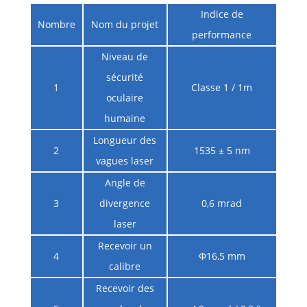
Indice de
Nombre
Nom du projet
performance
Niveau de
sécurité
1
Classe 1 / 1m
oculaire
humaine
Longueur des
2
1535 ± 5 nm
vagues laser
Angle de
3
divergence
0,6 mrad
laser
Recevoir un
4
Φ16,5 mm
calibre
Recevoir des