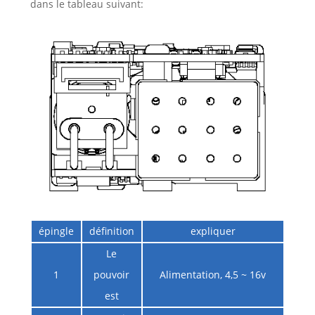
dans le tableau suivant:
épingle
définition
expliquer
Le
1
pouvoir
Alimentation, 4,5 ~ 16v
est