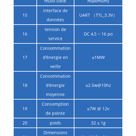
multi-cible
maximum)
interface de
15
UART （TTL_3.3V）
données
tension de
16
DC 4,5 ~ 16 po
service
Consommation
17
d'énergie en
≤1MW
veille
Consommation
18
d'énergie
≤2.5w@10hz
moyenne
Consomption
19
≤7W @ 12v
de pointe
20
poids
32 ± 1g
Dimensions