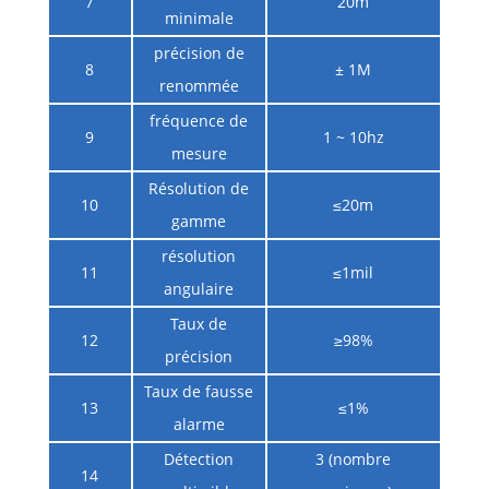
7
20m
minimale
précision de
8
± 1M
renommée
fréquence de
9
1 ~ 10hz
mesure
Résolution de
10
≤20m
gamme
résolution
11
≤1mil
angulaire
Taux de
12
≥98%
précision
Taux de fausse
13
≤1%
alarme
Détection
3 (nombre
14