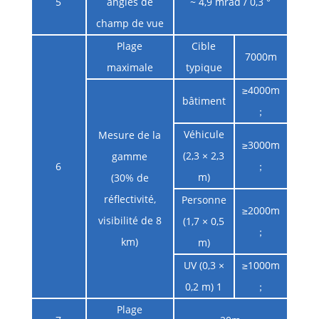
5
angles de
~ 4,9 mrad / 0,3 °
champ de vue
Plage
Cible
7000m
maximale
typique
≥4000m
bâtiment
；
Véhicule
Mesure de la
≥3000m
(2,3 × 2,3
gamme
6
；
m)
(30% de
réflectivité,
Personne
≥2000m
visibilité de 8
(1,7 × 0,5
；
km)
m)
UV (0,3 ×
≥1000m
0,2 m) 1
；
Plage