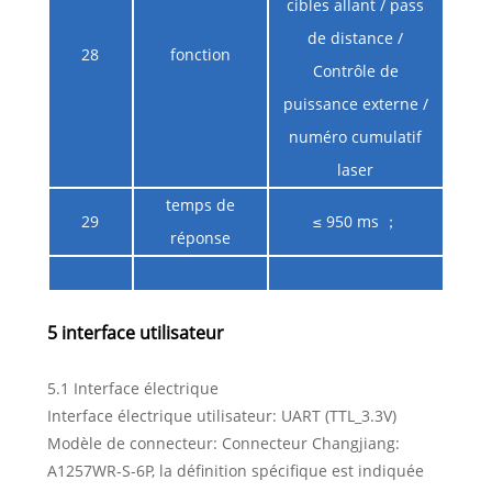
cibles allant / pass
de distance /
28
fonction
Contrôle de
puissance externe /
numéro cumulatif
laser
temps de
29
≤ 950 ms ；
réponse
5 interface utilisateur
5.1 Interface électrique
Interface électrique utilisateur: UART (TTL_3.3V)
Modèle de connecteur: Connecteur Changjiang:
A1257WR-S-6P, la définition spécifique est indiquée