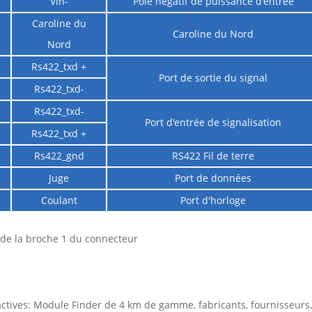
Vin-
Pôle négatif de puissance d'entrée
Caroline du
Caroline du Nord
Nord
Rs422_txd +
Port de sortie du signal
Rs422_txd-
Rs422_txd-
Port d'entrée de signalisation
Rs422_txd +
Rs422_gnd
RS422 Fil de terre
Juge
Port de données
Coulant
Port d'horloge
 de la broche 1 du connecteur
actives: Module Finder de 4 km de gamme, fabricants, fournisseurs,