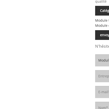
qualité
Catég
Module 
Module 
envo
N'hésit