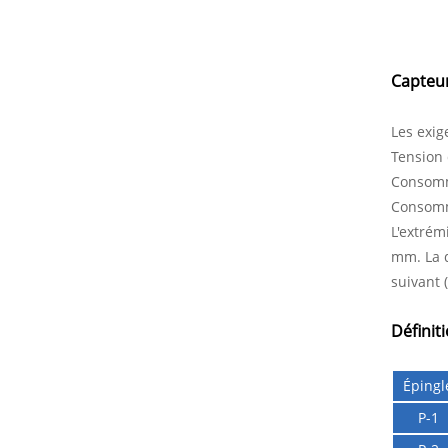
Capteur
Les exig
Tension 
Consomm
Consomma
L'extrém
mm. La d
suivant 
Définit
Épingl
P-1