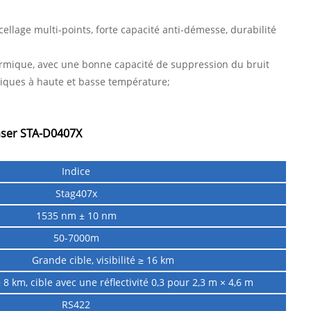
cellage multi-points, forte capacité anti-démesse, durabilité
hermique, avec une bonne capacité de suppression du bruit
iques à haute et basse température;
aser STA-D0407X
Indice
Stag407x
1535 nm ± 10 nm
50-7000m
Grande cible, visibilité ≥ 16 km
 ≥ 8 km, cible avec une réflectivité 0,3 pour 2,3 m × 4,6 m
RS422