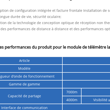
ption de configuration intégrée et facture frontale Installation de s
longue durée de vie, sécurité oculaire;
sation de la technologie de conception optique de réception non t
 des performances de distance à distance et des performances opt
es performances du produit pour le module de télémètre l
Article
Modèle
gueur d'onde de fonctionnement
Gamme de gamme
7000m
Capacité de partage
4000m
Visibilité
Interface de communication