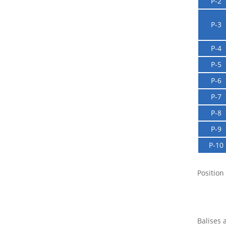
P-2
P-3
P-4
P-5
P-6
P-7
P-8
P-9
P-10
Position
Balises 