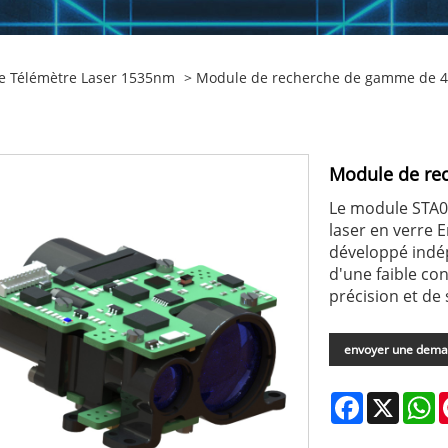
e Télémètre Laser 1535nm
> Module de recherche de gamme de 
Module de re
Le module STA0
laser en verre
développé indép
d'une faible co
précision et de 
envoyer une dem
Facebook
X
W