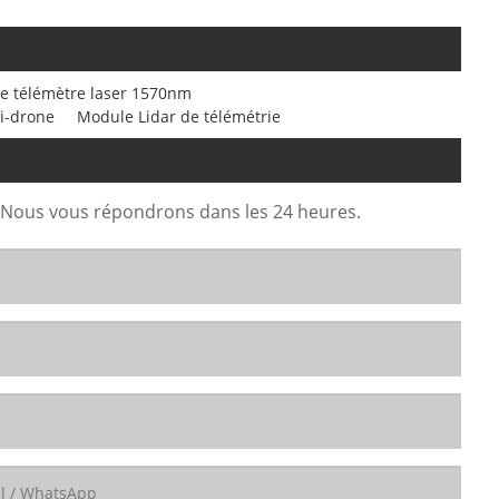
e télémètre laser 1570nm
i-drone
Module Lidar de télémétrie
. Nous vous répondrons dans les 24 heures.