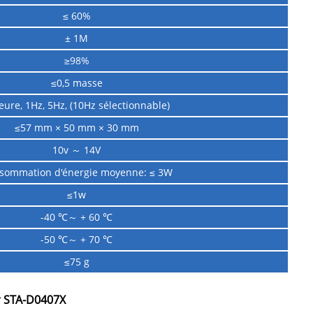
≤ 60%
± 1M
≥98%
≤0,5 masse
eure, 1Hz, 5Hz, (10Hz sélectionnable)
≤57 mm × 50 mm × 30 mm
10v ～ 14V
sommation d'énergie moyenne: ≤ 3W
≤1w
-40 ℃～ + 60 ℃
-50 ℃～ + 70 ℃
≤75 g
er STA-D0407X