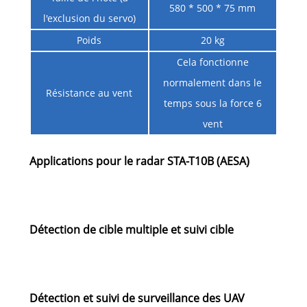
580 * 500 * 75 mm
l'exclusion du servo)
Poids
20 kg
Cela fonctionne
normalement dans le
Résistance au vent
temps sous la force 6
vent
Applications pour le radar STA-T10B (AESA)
Détection de cible multiple et suivi cible
Détection et suivi de surveillance des UAV