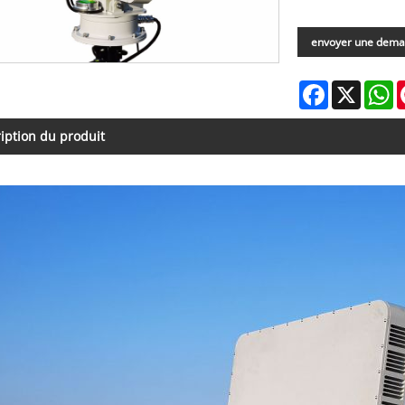
envoyer une dem
Facebook
X
W
iption du produit