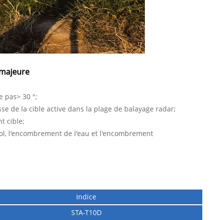
 majeure
e pas> 30 °;
se de la cible active dans la plage de balayage radar;
t cible;
sol, l'encombrement de l'eau et l'encombrement
Indice
STA-T10D