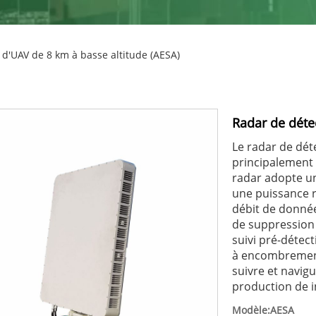
d'UAV de 8 km à basse altitude (AESA)
Radar de déte
Le radar de dét
principalement u
radar adopte u
une puissance r
débit de donnée
de suppression 
suivi pré-détec
à encombrement
suivre et navig
production de i
Modèle:AESA