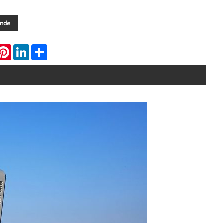
ande
hatsApp
Pinterest
LinkedIn
Share