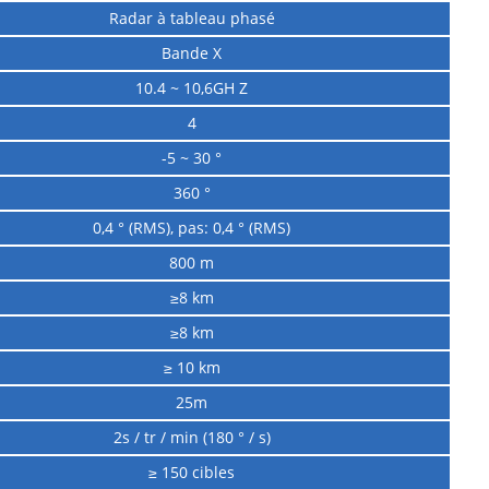
Radar à tableau phasé
Bande X
10.4 ~ 10,6GH Z
4
-5 ~ 30 °
360 °
0,4 ° (RMS), pas: 0,4 ° (RMS)
800 m
≥8 km
≥8 km
≥ 10 km
25m
2s / tr / min (180 ° / s)
≥ 150 cibles