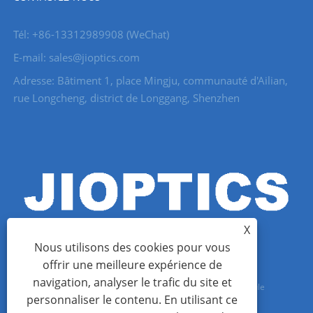
Tél: +86-13312989908 (WeChat)
E-mail: sales@jioptics.com
Adresse: Bâtiment 1, place Mingju, communauté d'Ailian,
rue Longcheng, district de Longgang, Shenzhen
X
Nous utilisons des cookies pour vous
offrir une meilleure expérience de
navigation, analyser le trafic du site et
Copyright © 2022 Shenzhen Jioptics Technology Co., Ltd - Module
personnaliser le contenu. En utilisant ce
télémètre laser, caméra Zoom MWIR - Tous droits réservés.