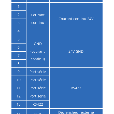
1
2
Courant
Courant continu 24V
continu
3
4
5
GND
6
(courant
24V GND
7
continu)
8
9
Port série
10
Port série
11
Port série
RS422
12
Port série
13
RS422
Déclencheur externe