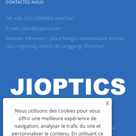
CONTACTEZ-NOUS
Tél: +86-13312989908 (WeChat)
E-mail: sales@jioptics.com
Adresse: Bâtiment 1, place Mingju, communauté d'Ailian,
rue Longcheng, district de Longgang, Shenzhen
X
Nous utilisons des cookies pour vous
offrir une meilleure expérience de
navigation, analyser le trafic du site et
Copyright © 2022 Shenzhen Jioptics Technology Co., Ltd - Module
personnaliser le contenu. En utilisant ce