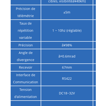
cibles, visibilitéâ¥40km)
Précision de
±5m
télémétrie
Taux de
répétition
1 ~ 10hz (réglable)
variable
Précision
â¥98%
Angle de
â¤0.6mrad
divergence
Recevoir
67mm
Interface de
RS422
Communication
Tension
DC18~32V
d'alimentation
Te