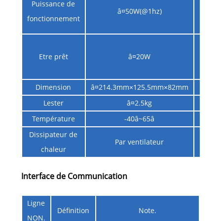
Puissance de
â¤50W(@1hz)
temp
fonctionnement
am
Te
Etre prêt
â¤20W
temp
am
Dimension
â¤214.3mm×125.5mm×82mm
Lester
â¤2.5kg
Température
-40â~65â
Dissipateur de
Par ventilateur
chaleur
Interface de Communication
Ligne
Définition
Note.
NON.