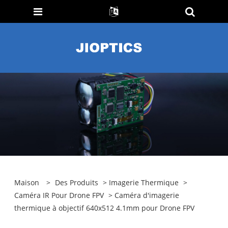
Maison
>
Des Produits
>
Imagerie Thermique
>
Caméra IR Pour Drone FPV
> Caméra d'imagerie
thermique à objectif 640x512 4.1mm pour Drone FPV