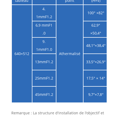
tableau
point
(H×V)
4.
2,9
100° ×82°
1mmF1.2
mr
6,9 mmF1
62,9°
1,7
.0
×50,4°
mr
9.
1,3
48,1°×38,4°
1mmF1.0
mr
640×512
Athermalisé
0,9
13mmF1.2
33,5°×26,9°
mr
0,4
25mmF1.2
17,5° × 14°
mr
0,2
45mmF1.2
9,7°×7,8°
mr
Remarque : La structure d'installation de l'objectif et