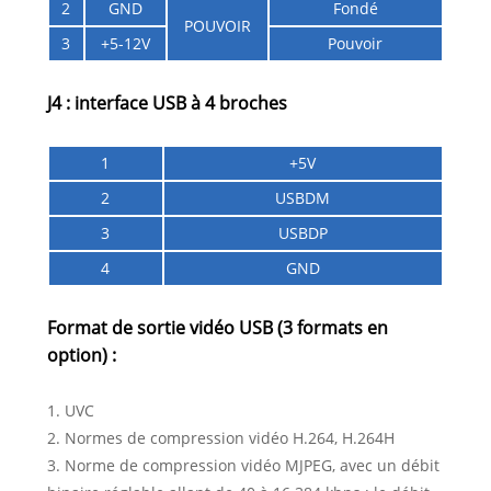
2
GND
Fondé
POUVOIR
3
+5-12V
Pouvoir
J4 : interface USB à 4 broches
1
+5V
2
USBDM
3
USBDP
4
GND
Format de sortie vidéo USB (3 formats en
option) :
1. UVC
2. Normes de compression vidéo H.264, H.264H
3. Norme de compression vidéo MJPEG, avec un débit