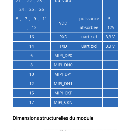
21 、 22 、23 、
du Nord
24 、25 、26
5 、 7 、 9 、 11
puissance
5-
VDD
、 13
absorbée
-12V
16
RXD
uart rxd
3,3 V
14
TXD
uart txd
3,3 V
6
MIPI_DP0
8
MIPI_DN0
10
MIPI_DP1
12
MIPI_DN1
15
MIPI_CKP
17
MIPI_CKN
Dimensions structurelles du module