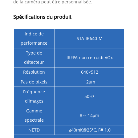
de la caméra peut être personnalisée.
Spécifications du produit
Indice de
STA-IR640-M
performance
Type de
IRFPA non refroidi VOx
détecteur
Résolution
640×512
Pas de pixels
12μm
Fréquence
50Hz
d'images
Gamme
8～ 14μm
spectrale
NETD
≤40mK@25℃, F# 1.0