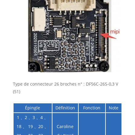
Type de connecteur 26 broches n° : DF56C-26S-0,3 V
(51)
Épingle
Définition
Fonction
Note
1 、2 、3 、4 、
18 、 19 、20 、
Caroline