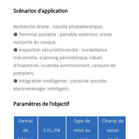
Scénarios d'application
Recherche drone : nacelle photoélectrique.
⚫ Terminal portable : portable extérieur, vision
nocturne du casque.
⚫ Inspection sécurité/incendie : surveillance
industrielle, scanning périmétrique, robots
d'inspection, incendie avertissement, casques de
pompiers.
⚫ Intégration intelligente : conduite assistée,
électroménager intelligent.
Paramètres de l'objectif
Format
Type de
Champ de
de
E.F.L./F#
mise au
vision
IF