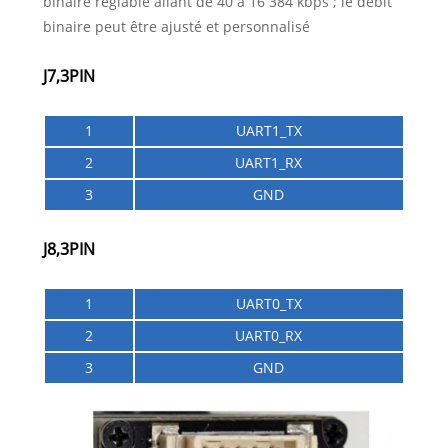
binaire réglable allant de 40 à 16 384 kbps ; le débit
binaire peut être ajusté et personnalisé
J7,3PIN
1
UART1_TX
2
UART1_RX
3
GND
J8,3PIN
1
UART0_TX
2
UART0_RX
3
GND